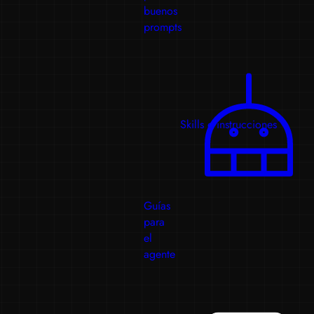
buenos
prompts
Skills e instrucciones
Guías
para
el
agente