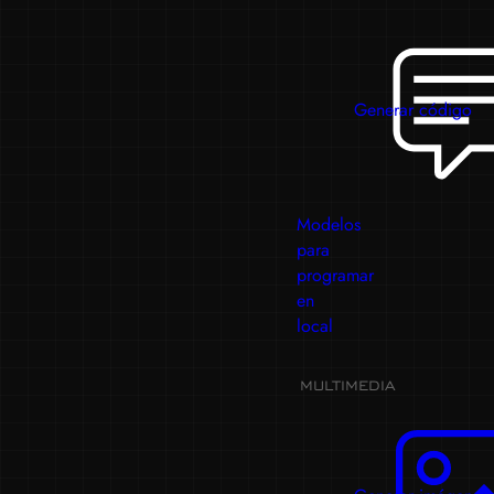
Generar código
Modelos
para
programar
en
local
MULTIMEDIA