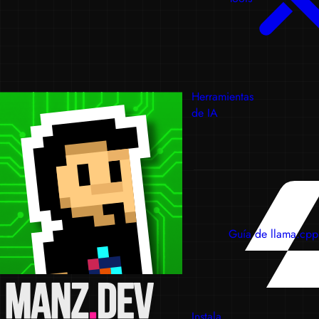
Herramientas
de IA
Guía de llama.cpp
Instala