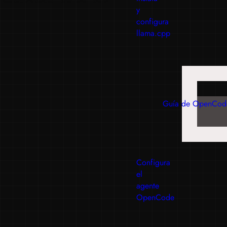
y
configura
llama.cpp
Guía de OpenCod
Configura
el
agente
OpenCode