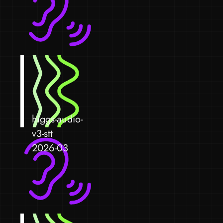
higgs-audio-
v3-stt
2026-03