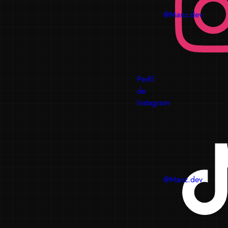
@Manz.dev
Perfil
de
Instagram
@Manz.dev