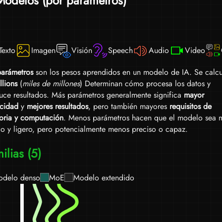
Modelos (por parámetros)
esti
cuan
etc.
Texto
Imagen
Visión
Speech
Audio
Video
arámetros
son los pesos aprendidos en un modelo de IA. Se calcu
llions
(
miles de millones
) Determinan cómo procesa los datos y
uce resultados. Más parámetros generalmente significa
mayor
cidad
y
mejores resultados
, pero también mayores
requisitos de
ria y computación
. Menos parámetros hacen que el modelo sea 
do y ligero, pero potencialmente menos preciso o capaz.
ilias (5)
delo denso
MoE
Modelo extendido