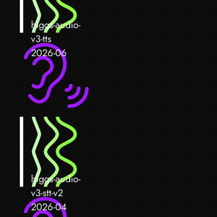
higgs-audio-
v3-tts
2026-06
higgs-audio-
v3-stt-v2
2026-04