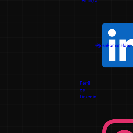
Twitter/X
@JoseRomanHdez
Perfil
de
Linkedin