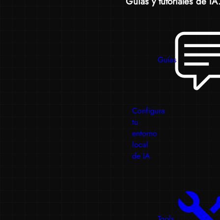
Guías y tutoriales de IA.
Guías
Configura
tu
entorno
local
de IA
Tools