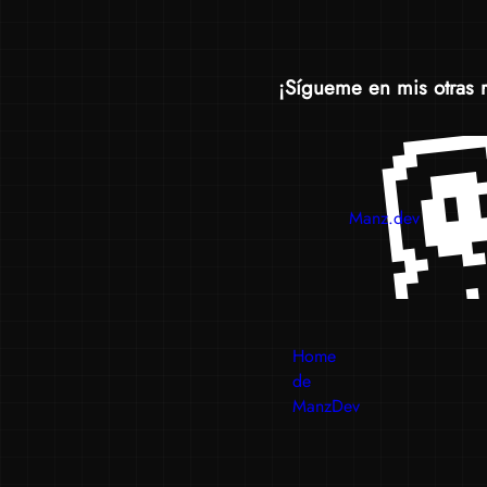
¡Sígueme en mis otras 
Manz.dev
Home
de
ManzDev