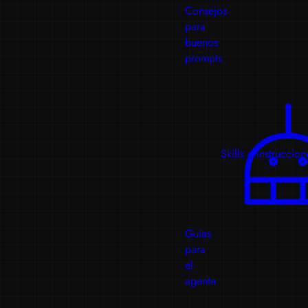
Consejos
para
buenos
prompts
Skills e instruccion
Guías
para
el
agente