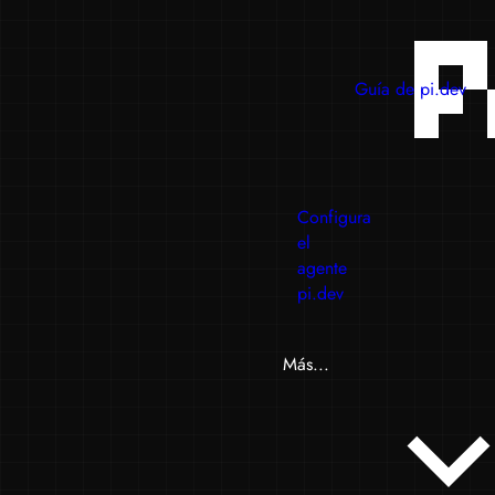
Guía de pi.dev
Configura
el
agente
pi.dev
Más...