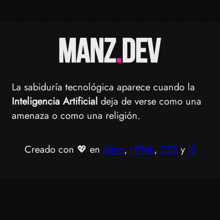
La sabiduría tecnológica aparece cuando la
Inteligencia Artificial
deja de verse como una
amenaza o como una religión.
Creado con 💖 en
Astro
,
HTML
,
CSS
y
JS