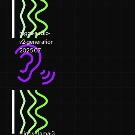
higgs-audio-
v2-generation
2025-07
Higgs-Llama-3