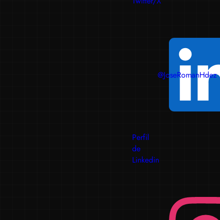
Twitter/X
@JoseRomanHdez
Perfil
de
Linkedin