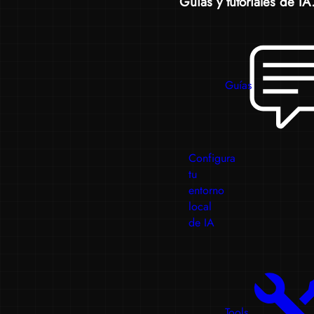
Guías y tutoriales de IA.
Guías
Configura
tu
entorno
local
de IA
Tools