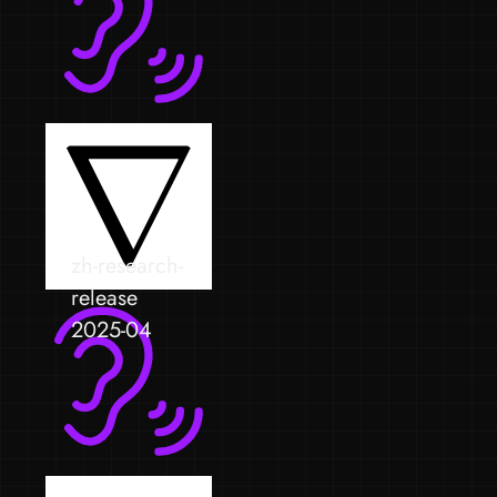
zh-research-
release
2025-04