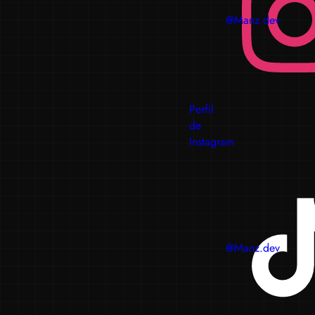
@Manz.dev
Perfil
de
Instagram
@Manz.dev