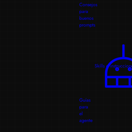
Consejos
para
buenos
prompts
Skills e instruccion
Guías
para
el
agente