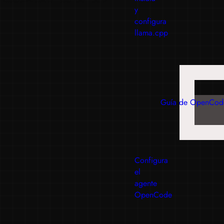
y
configura
llama.cpp
Guía de OpenCod
Configura
el
agente
OpenCode