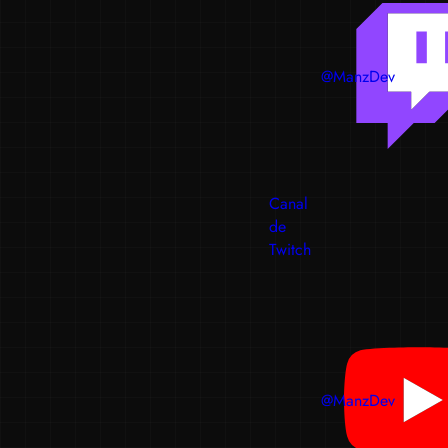
@ManzDev
Canal
de
Twitch
@ManzDev