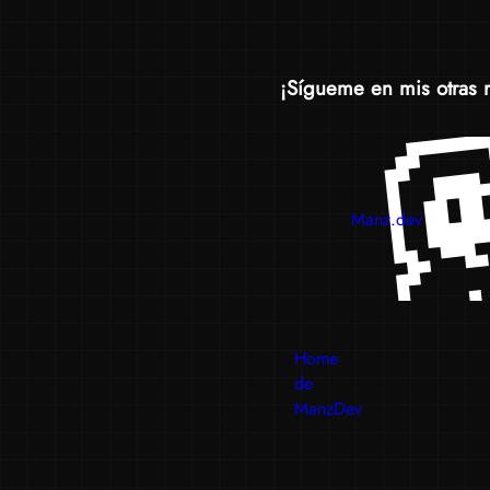
¡Sígueme en mis otras 
Manz.dev
Home
de
ManzDev