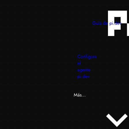
Guía de pi.dev
Configura
el
agente
pi.dev
Más...