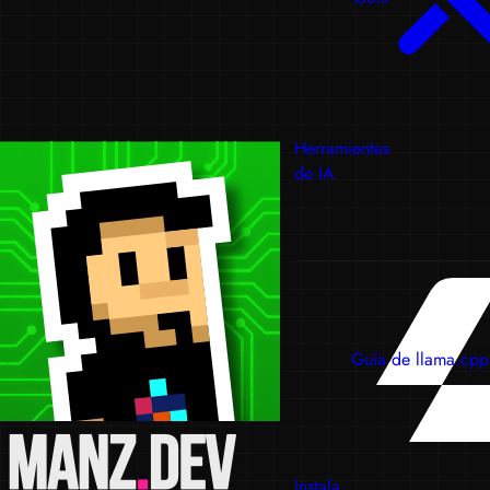
Herramientas
de IA
Guía de llama.cpp
Instala