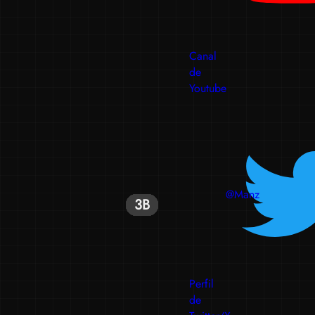
Canal
de
Youtube
@Manz
3B
3B
3B
3B
3B
3B
3B
Perfil
de