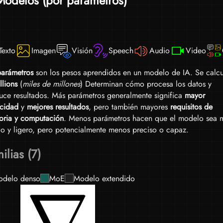
Modelos (por parámetros)
esti
cuan
etc.
Texto
Imagen
Visión
Speech
Audio
Video
arámetros
son los pesos aprendidos en un modelo de IA. Se calcu
llions
(
miles de millones
) Determinan cómo procesa los datos y
uce resultados. Más parámetros generalmente significa
mayor
cidad
y
mejores resultados
, pero también mayores
requisitos de
ria y computación
. Menos parámetros hacen que el modelo sea 
do y ligero, pero potencialmente menos preciso o capaz.
ilias (7)
delo denso
MoE
Modelo extendido