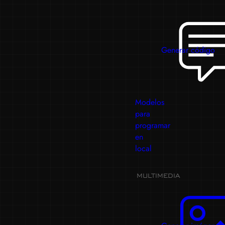
Generar código
Modelos
para
programar
en
local
MULTIMEDIA