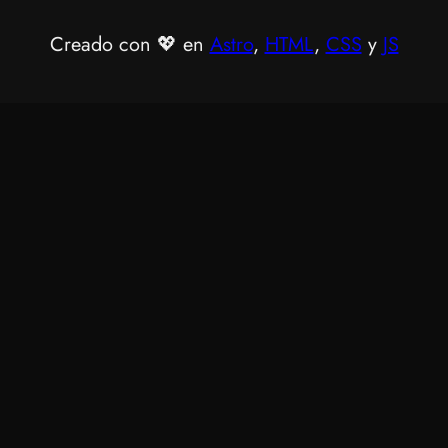
Creado con 💖 en
Astro
,
HTML
,
CSS
y
JS