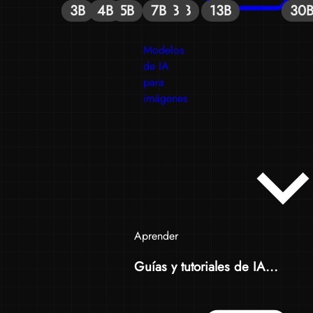
3B
3B
4B
5B
7B
8B
8B
9B
13B
30
30
3
3
Modelos
de IA
para
imágenes
Aprender
Guías y tutoriales de IA...