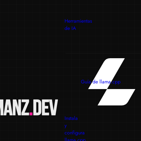
Herramientas
de IA
Guía de llama.cpp
Instala
y
configura
llama.cpp