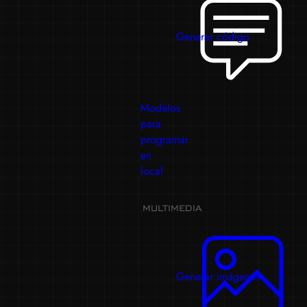
Generar código
Modelos
para
programar
en
local
MULTIMEDIA
Generar imágenes