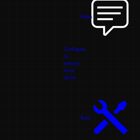
Guías
Configura
tu
entorno
local
de IA
Tools