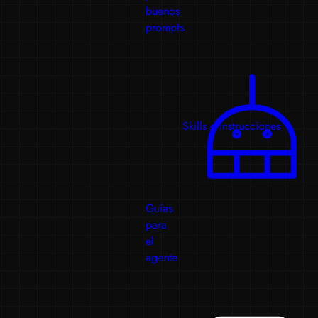
buenos
prompts
Skills e instrucciones
Guías
para
el
agente