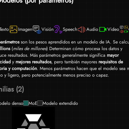
Modelos (por parámetros)
esti
cuan
etc.
Texto
Imagen
Visión
Speech
Audio
Video
arámetros
son los pesos aprendidos en un modelo de IA. Se calcu
llions
(
miles de millones
) Determinan cómo procesa los datos y
uce resultados. Más parámetros generalmente significa
mayor
cidad
y
mejores resultados
, pero también mayores
requisitos de
ria y computación
. Menos parámetros hacen que el modelo sea 
do y ligero, pero potencialmente menos preciso o capaz.
ilias (2)
delo denso
MoE
Modelo extendido