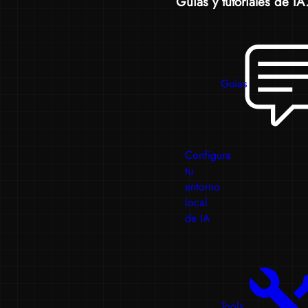
Guías y tutoriales de IA.
Guías
Configura
tu
entorno
local
de IA
Tools