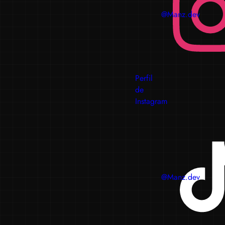
@Manz.dev
Perfil
de
Instagram
@Manz.dev