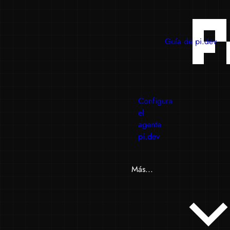
Guía de pi.dev
Configura
el
agente
pi.dev
Más...