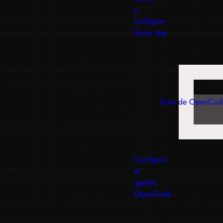
y
configura
llama.cpp
Guía de OpenCod
Configura
el
agente
OpenCode