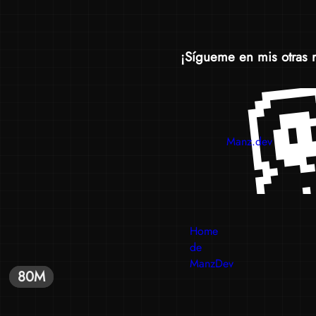
¡Sígueme en mis otras 
Manz.dev
Home
de
ManzDev
80M
80M