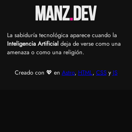
La sabiduría tecnológica aparece cuando la
Inteligencia Artificial
deja de verse como una
amenaza o como una religión.
Creado con 💖 en
Astro
,
HTML
,
CSS
y
JS