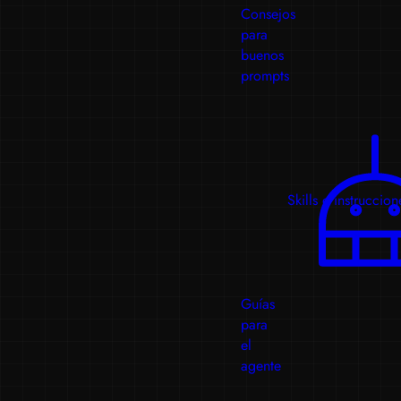
Consejos
para
buenos
prompts
Skills e instruccion
Guías
para
el
agente