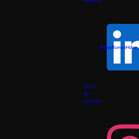
Twitter/X
@JoseRomanHdez
Perfil
de
Linkedin