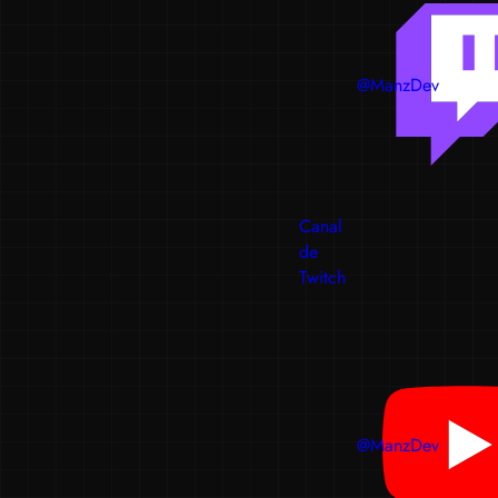
@ManzDev
Canal
de
Twitch
@ManzDev