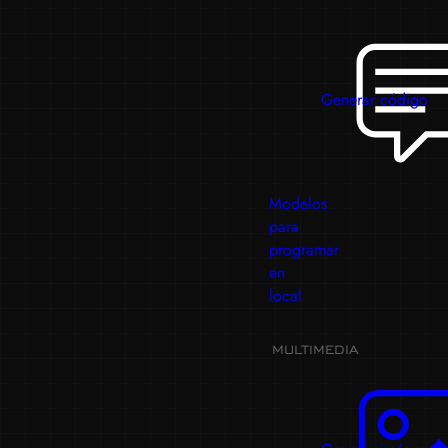
Generar código
Modelos
para
programar
en
local
MULTIMEDIA