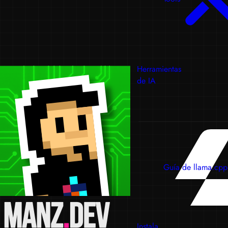
Herramientas
de IA
Guía de llama.cpp
Instala