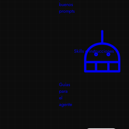
buenos
prompts
Skills e instrucciones
Guías
para
el
agente