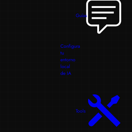
Guías
Configura
tu
entorno
local
de IA
Tools