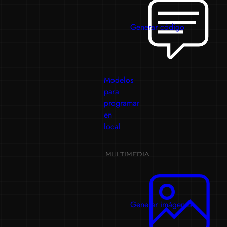
Generar código
Modelos
para
programar
en
local
MULTIMEDIA
Generar imágenes