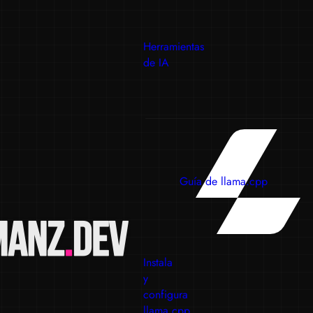
Herramientas
de IA
Guía de llama.cpp
Instala
y
configura
llama.cpp