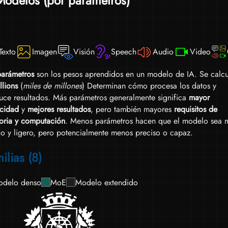
Modelos (por parámetros)
cuan
etc.
Texto
Imagen
Visión
Speech
Audio
Video
arámetros
son los pesos aprendidos en un modelo de IA. Se calcu
llions
(
miles de millones
) Determinan cómo procesa los datos y
uce resultados. Más parámetros generalmente significa
mayor
cidad
y
mejores resultados
, pero también mayores
requisitos de
ria y computación
. Menos parámetros hacen que el modelo sea 
do y ligero, pero potencialmente menos preciso o capaz.
ilias (8)
delo denso
MoE
Modelo extendido