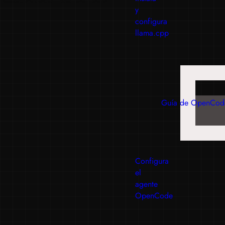
y
configura
llama.cpp
Guía de OpenCod
Configura
el
agente
OpenCode