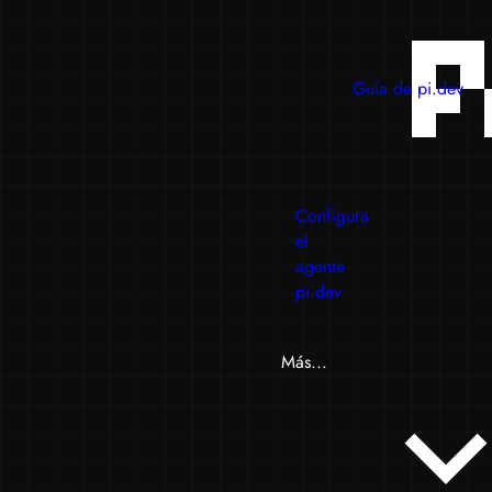
Guía de pi.dev
Configura
el
agente
pi.dev
Más...