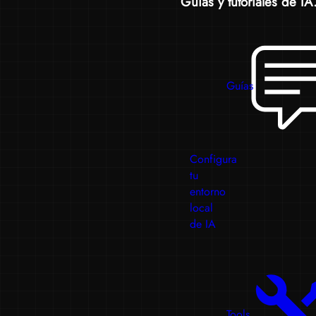
Guías y tutoriales de IA.
Guías
Configura
tu
entorno
local
de IA
Tools