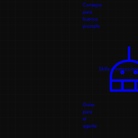
Consejos
para
buenos
prompts
Skills e instruccion
Guías
para
el
agente