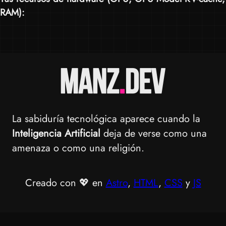
RAM
):
La sabiduría tecnológica aparece cuando la
Inteligencia Artificial
deja de verse como una
amenaza o como una religión.
Creado con 💖 en
Astro
,
HTML
,
CSS
y
JS