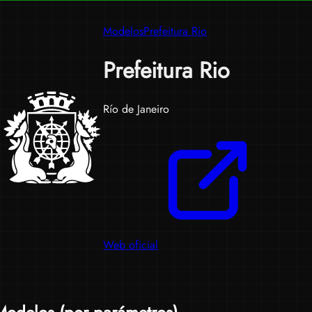
M
Modelos
Prefeitura Rio
d
Prefeitura Rio
Hyp
Río de Janeiro
Gen
300
cam
Aqu
enco
list
mod
loca
Web oficial
Pref
ord
pará
esti