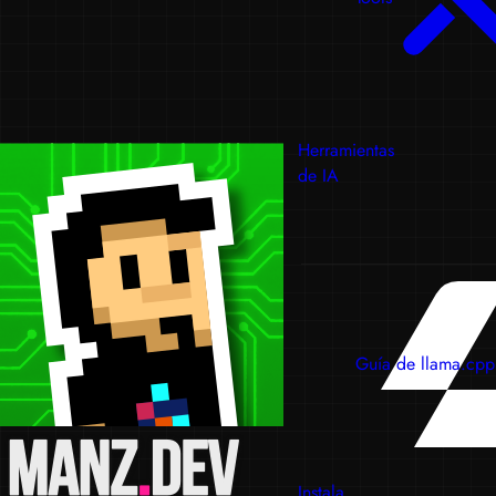
Herramientas
de IA
Guía de llama.cpp
Instala