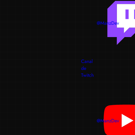
@ManzDev
Canal
de
Twitch
@ManzDev