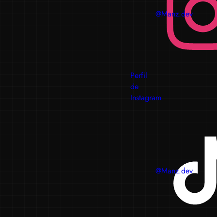
@Manz.dev
Perfil
de
Instagram
@Manz.dev