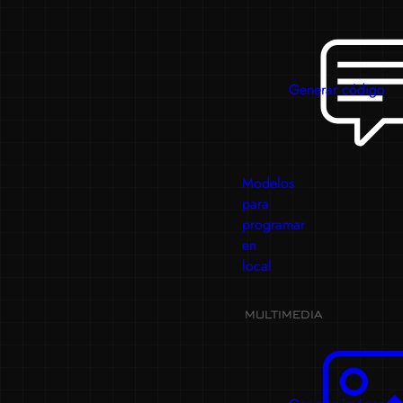
Generar código
Modelos
para
programar
en
local
MULTIMEDIA