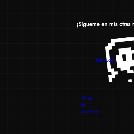
¡Sígueme en mis otras 
Manz.dev
Home
de
ManzDev