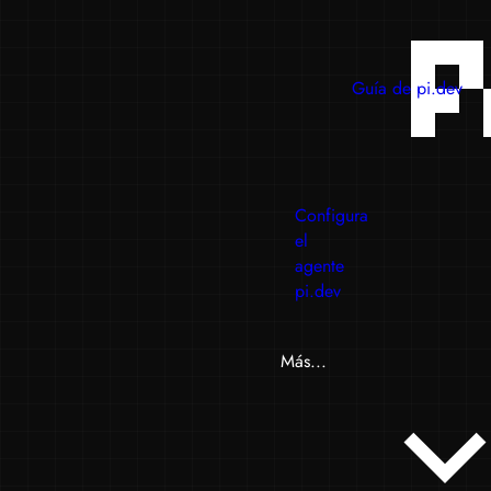
Guía de pi.dev
Configura
el
agente
pi.dev
Más...