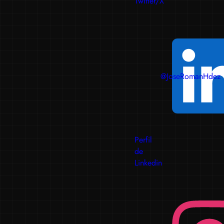
Twitter/X
@JoseRomanHdez
Perfil
de
Linkedin