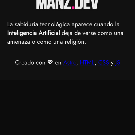
La sabiduría tecnológica aparece cuando la
Inteligencia Artificial
deja de verse como una
amenaza o como una religión.
Creado con 💖 en
Astro
,
HTML
,
CSS
y
JS