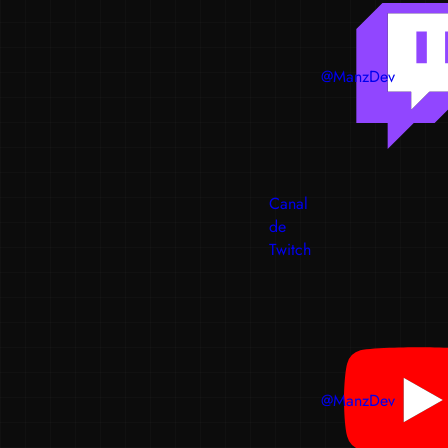
@ManzDev
Canal
de
Twitch
@ManzDev