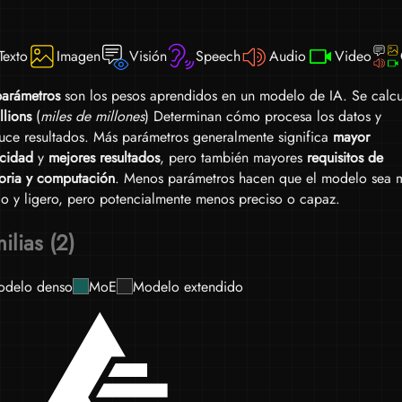
cuan
etc.
Texto
Imagen
Visión
Speech
Audio
Video
arámetros
son los pesos aprendidos en un modelo de IA. Se calcu
llions
(
miles de millones
) Determinan cómo procesa los datos y
uce resultados. Más parámetros generalmente significa
mayor
cidad
y
mejores resultados
, pero también mayores
requisitos de
ria y computación
. Menos parámetros hacen que el modelo sea 
do y ligero, pero potencialmente menos preciso o capaz.
ilias (2)
delo denso
MoE
Modelo extendido