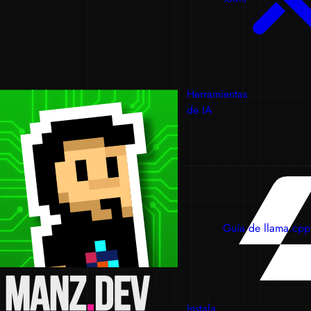
Herramientas
de IA
Guía de llama.cpp
Instala