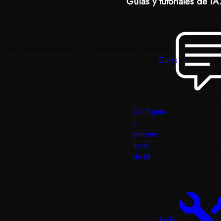
Guías y tutoriales de IA.
Guías
Configura
tu
entorno
local
de IA
Tools