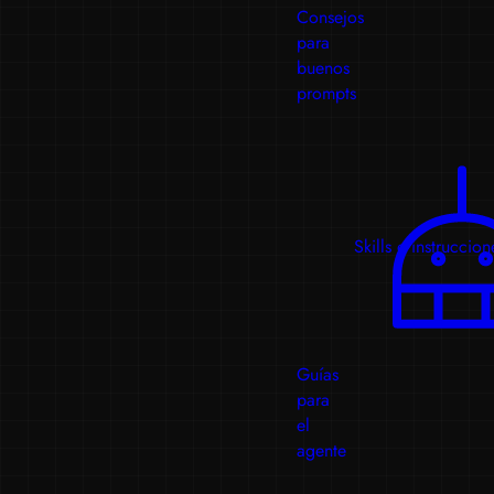
Consejos
para
buenos
prompts
Skills e instruccion
Guías
para
el
agente