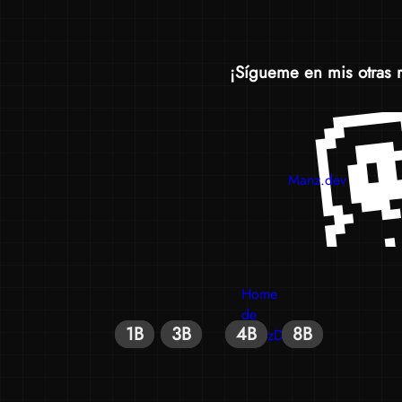
¡Sígueme en mis otras 
Manz.dev
Home
de
1B
1B
3B
3B
4B
4B
8B
8B
ManzDev