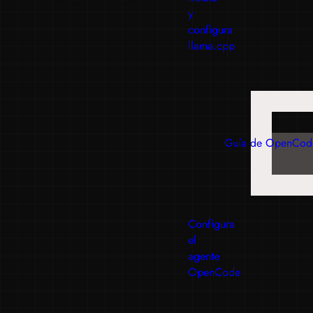
y
configura
llama.cpp
Guía de OpenCod
Configura
el
agente
OpenCode