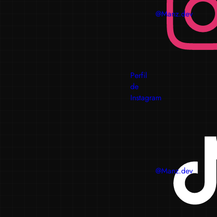
@Manz.dev
Perfil
de
Instagram
@Manz.dev