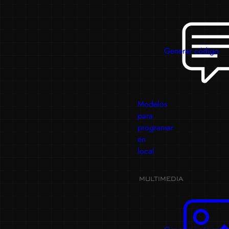
Generar código
Modelos
para
programar
en
local
MULTIMEDIA