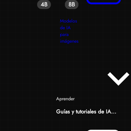
4B
8B
8B
8B
Modelos
de IA
para
imágenes
Aprender
Guías y tutoriales de IA...