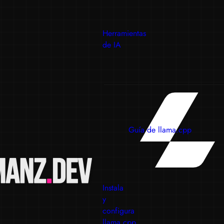
Herramientas
de IA
Guía de llama.cpp
Instala
y
configura
llama.cpp