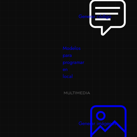
Generar código
Modelos
para
programar
en
local
MULTIMEDIA
Generar imágenes