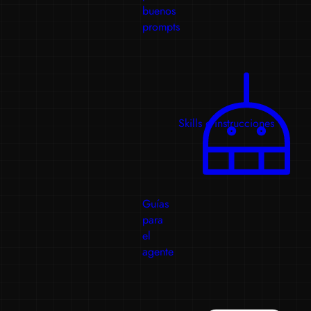
buenos
prompts
Skills e instrucciones
Guías
para
el
agente