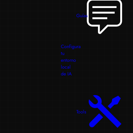
Guías
Configura
tu
entorno
local
de IA
Tools