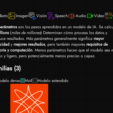
cuan
etc.
Texto
Imagen
Visión
Speech
Audio
Video
arámetros
son los pesos aprendidos en un modelo de IA. Se calcu
llions
(
miles de millones
) Determinan cómo procesa los datos y
uce resultados. Más parámetros generalmente significa
mayor
cidad
y
mejores resultados
, pero también mayores
requisitos de
ria y computación
. Menos parámetros hacen que el modelo sea 
do y ligero, pero potencialmente menos preciso o capaz.
ilias (3)
delo denso
MoE
Modelo extendido