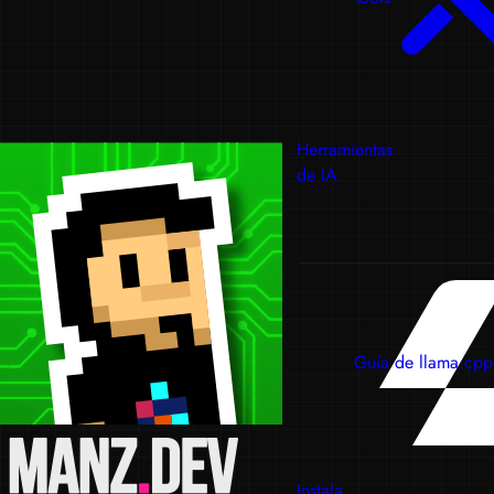
Herramientas
de IA
Guía de llama.cpp
Instala