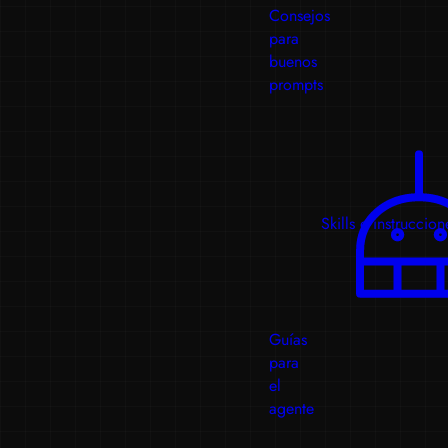
Consejos
para
buenos
prompts
Skills e instruccion
Guías
para
el
agente