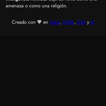
amenaza o como una religión.
Creado con 💖 en
Astro
,
HTML
,
CSS
y
JS