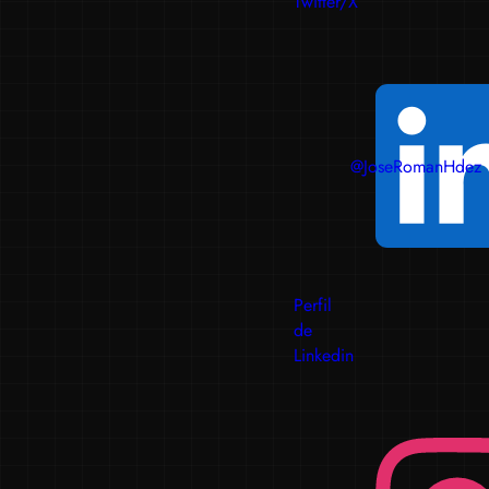
Twitter/X
@JoseRomanHdez
Perfil
de
Linkedin