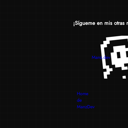
¡Sígueme en mis otras 
Manz.dev
Home
de
ManzDev