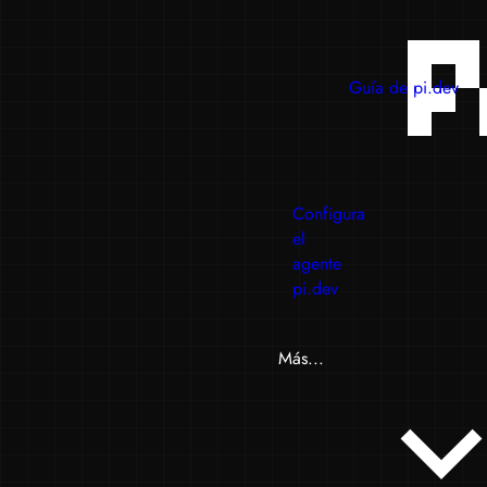
Guía de pi.dev
Configura
el
agente
pi.dev
Más...