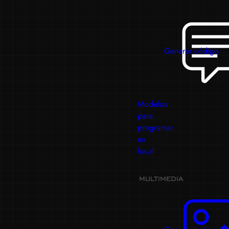
Generar código
Modelos
para
programar
en
local
MULTIMEDIA