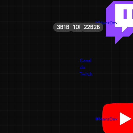
@ManzDev
3B
1B
10B
22B
2B
Canal
de
Twitch
@ManzDev