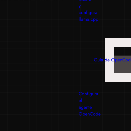
y
configura
llama.cpp
Guía de OpenCod
Configura
el
agente
OpenCode