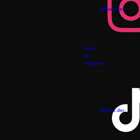
@Manz.dev
Perfil
de
Instagram
@Manz.dev