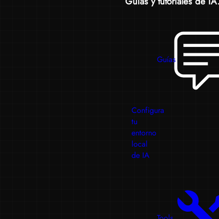
Guías y tutoriales de IA.
Guías
Configura
tu
entorno
local
de IA
Tools