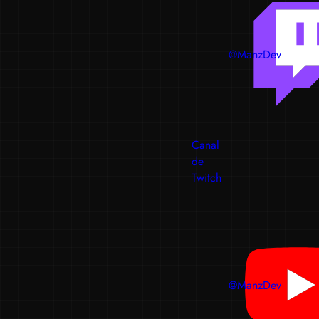
@ManzDev
Canal
de
Twitch
@ManzDev