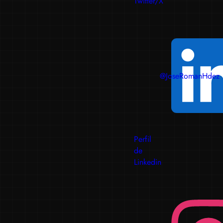
Twitter/X
@JoseRomanHdez
Perfil
de
Linkedin