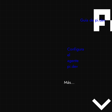
Guía de pi.dev
Configura
el
agente
pi.dev
Más...