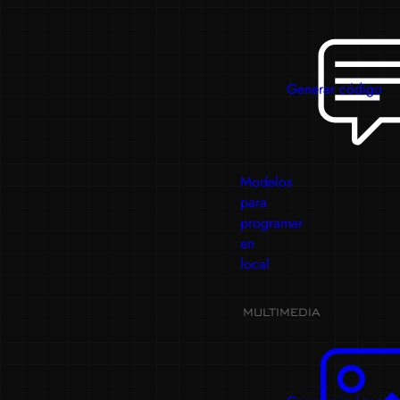
Generar código
Modelos
para
programar
en
local
MULTIMEDIA