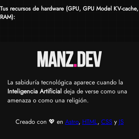
Tus recursos de hardware (
GPU
,
GPU Model KV-cache
,
RAM
):
La sabiduría tecnológica aparece cuando la
Inteligencia Artificial
deja de verse como una
amenaza o como una religión.
Creado con 💖 en
Astro
,
HTML
,
CSS
y
JS