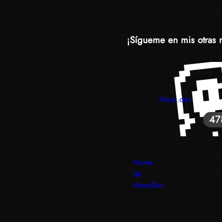
¡Sígueme en mis otras 
Manz.dev
47
Home
de
ManzDev