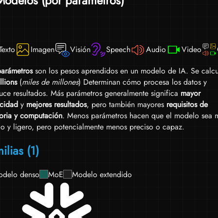
Modelos (por parámetros)
cuan
etc.
Texto
Imagen
Visión
Speech
Audio
Video
arámetros
son los pesos aprendidos en un modelo de IA. Se calcu
llions
(
miles de millones
) Determinan cómo procesa los datos y
uce resultados. Más parámetros generalmente significa
mayor
cidad
y
mejores resultados
, pero también mayores
requisitos de
ria y computación
. Menos parámetros hacen que el modelo sea 
do y ligero, pero potencialmente menos preciso o capaz.
ilias (1)
delo denso
MoE
Modelo extendido