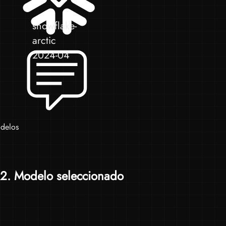
snowflake-
arctic
2024-04
delos
2
. Modelo seleccionado