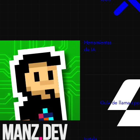
Herramientas
de IA
Guía de llama.cpp
Instala