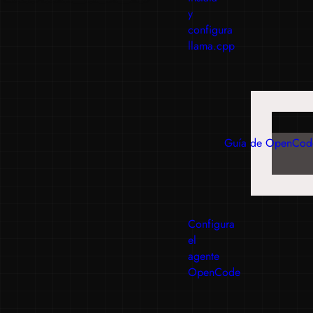
y
configura
llama.cpp
Guía de OpenCod
Configura
el
agente
OpenCode