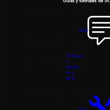
Guías y tutoriales de IA.
Guías
Configura
tu
entorno
local
de IA
Tools