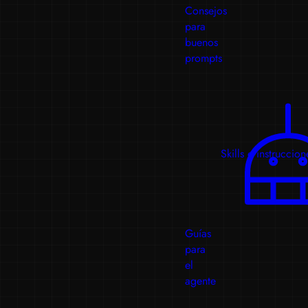
Consejos
para
buenos
prompts
Skills e instruccion
Guías
para
el
agente