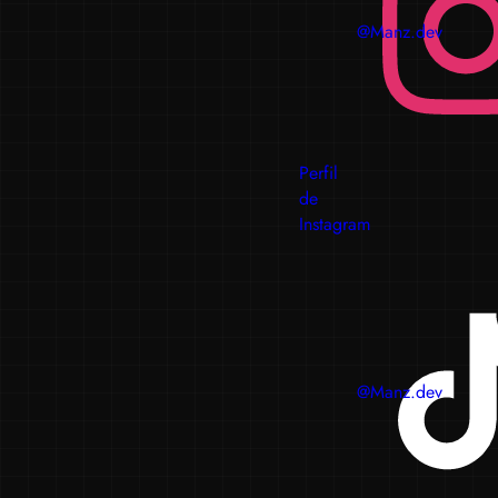
@Manz.dev
Perfil
de
Instagram
@Manz.dev