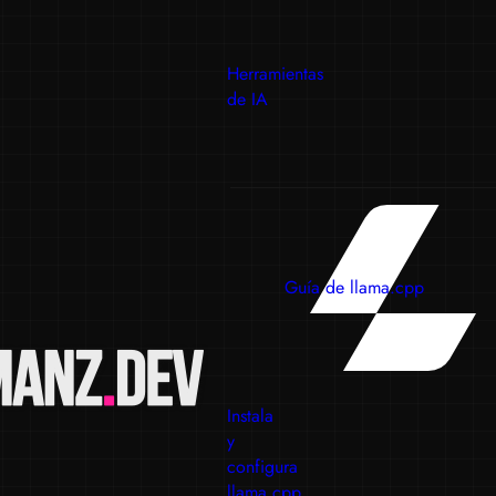
Herramientas
de IA
Guía de llama.cpp
Instala
y
configura
llama.cpp