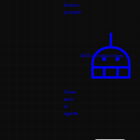
buenos
prompts
Skills e instrucciones
Guías
para
el
agente