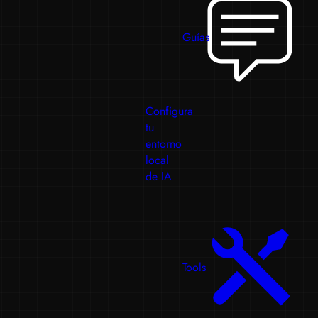
Guías
Configura
tu
entorno
local
de IA
Tools