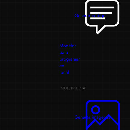
Generar código
Modelos
para
programar
en
local
MULTIMEDIA
Generar imágenes