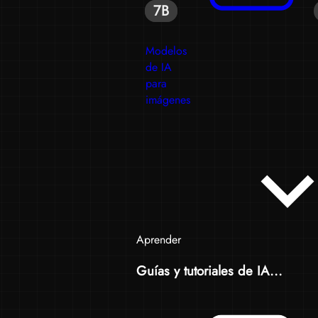
7B
7B
Modelos
de IA
para
imágenes
Aprender
Guías y tutoriales de IA...