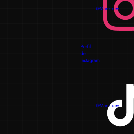
@Manz.dev
Perfil
de
Instagram
@Manz.dev