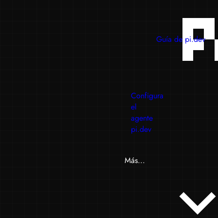
Guía de pi.dev
Configura
el
agente
pi.dev
Más...