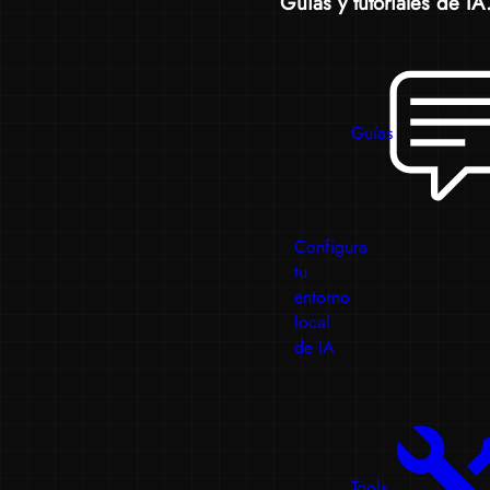
Guías y tutoriales de IA.
Guías
Configura
tu
entorno
local
de IA
Tools