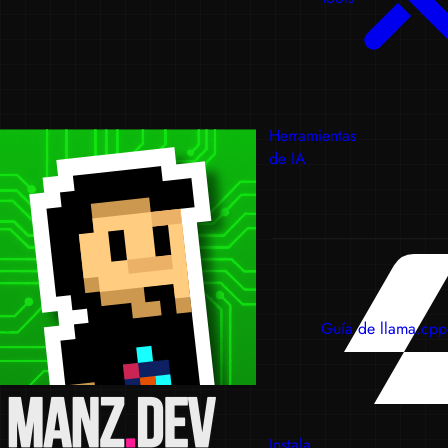
Herramientas
de IA
Guía de llama.cpp
Instala