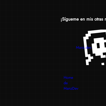
¡Sígueme en mis otras 
Manz.dev
Home
de
ManzDev