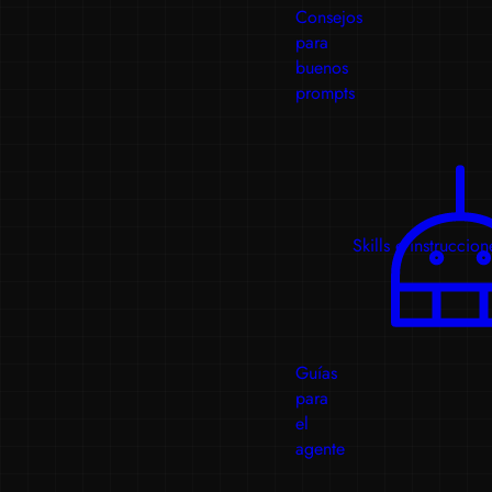
Consejos
para
buenos
prompts
Skills e instruccion
Guías
para
el
agente