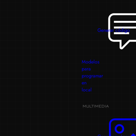
Generar código
Modelos
para
programar
en
local
MULTIMEDIA