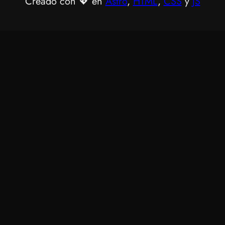
Creado con 💖 en
Astro
,
HTML
,
CSS
y
JS