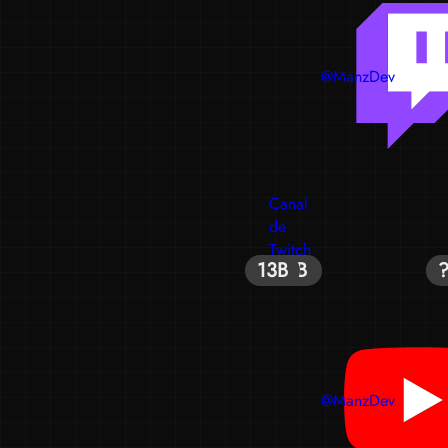
@ManzDev
Canal
de
Twitch
13B
19B
21B
@ManzDev