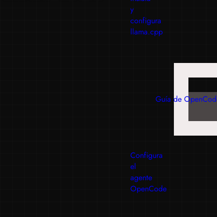
y
configura
llama.cpp
Guía de OpenCod
Configura
el
agente
OpenCode