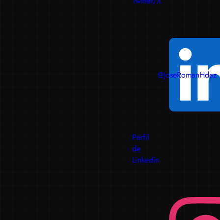
Twitter/X
@JoseRomanHdez
Perfil
de
Linkedin