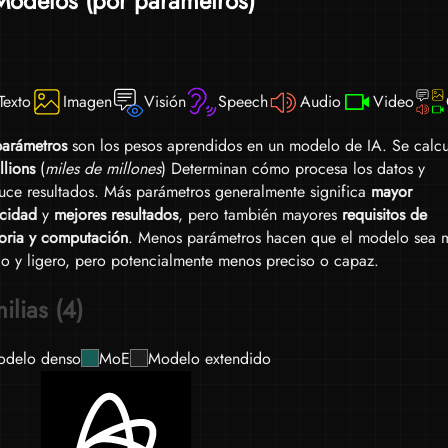
Modelos (por parámetros)
esti
cuan
etc.
Texto
Imagen
Visión
Speech
Audio
Video
arámetros
son los pesos aprendidos en un modelo de IA. Se calcu
llions
(
miles de millones
) Determinan cómo procesa los datos y
uce resultados. Más parámetros generalmente significa
mayor
cidad
y
mejores resultados
, pero también mayores
requisitos de
ria y computación
. Menos parámetros hacen que el modelo sea 
do y ligero, pero potencialmente menos preciso o capaz.
ilias (4)
delo denso
MoE
Modelo extendido